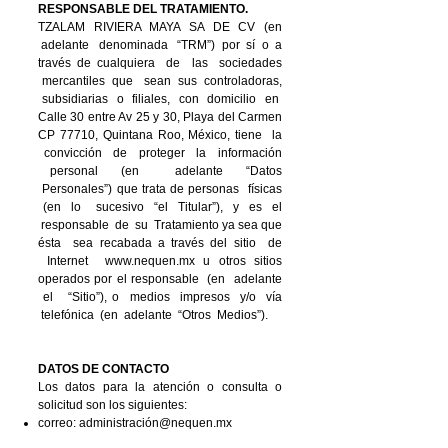
RESPONSABLE DEL TRATAMIENTO.
TZALAM RIVIERA MAYA SA DE CV (en
adelante denominada “TRM”) por sí o a
través de cualquiera de las sociedades
mercantiles que sean sus controladoras,
subsidiarias o filiales, con domicilio en
Calle 30 entre Av 25 y 30, Playa del Carmen
CP 77710, Quintana Roo, México, tiene la
convicción de proteger la información
personal (en adelante “Datos
Personales”) que trata de personas físicas
(en lo sucesivo “el Titular”), y es el
responsable de su Tratamiento ya sea que
ésta sea recabada a través del sitio de
Internet
www.nequen.mx
u otros sitios
operados por el responsable (en adelante
el “Sitio”), o medios impresos y/o vía
telefónica (en adelante “Otros Medios”).
DATOS DE CONTACTO
Los datos para la atención o consulta o
solicitud son los siguientes:
correo: administración@nequen.mx