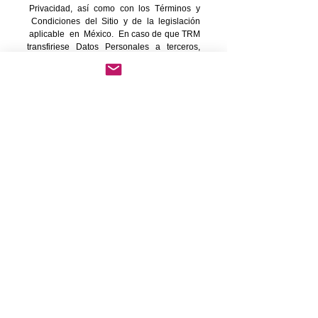
Privacidad, así como con los Términos y
Condiciones del Sitio y de la legislación
aplicable en México. En caso de que TRM
transfiriese Datos Personales a terceros,
salvo su oposición a la presente cláusula,
TRM entenderá por virtud de la presente
cláusula que cuenta con su consentimiento
para dicha transferencia en términos de ley.
CONSENTIMIENTO.
El ingreso y/o registro a través del Sitio
y/o por Otros Medios implica el
consentimiento del Titular para el
Tratamiento de sus Datos Personales de
acuerdo con el presente Aviso de
Privacidad.
Igualmente, la firma del titular del Aviso de
Privacidad que se anexa al contrato de
compraventa implican el consentimiento
pleno y sin reservas del titular a partir de la
fecha de firma para el tratamiento de sus
datos personales de acuerdo con el
presente Aviso de Privacidad.